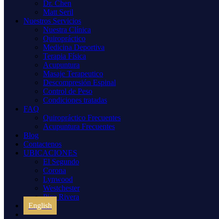
Dr. Chen
Matt Seril
Nuestros Servicios
Nuestra Clínica
Quiropráctico
Medicina Deportiva
Terapia Física
Acupuntura
Masaje Terapeutico
Descompresión Espinal
Control de Peso
Condiciones tratadas
FAQ
Quiropráctico Frecuentes
Acupuntura Frecuentes
Blog
Contactenos
UBICACIONES
El Segundo
Corona
Lynwood
Westchester
Pico Rivera
English